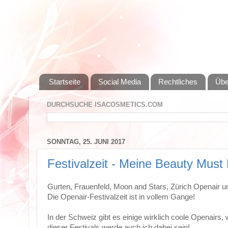
Startseite
Social Media
Rechtliches
Übe
DURCHSUCHE ISACOSMETICS.COM
SONNTAG, 25. JUNI 2017
Festivalzeit - Meine Beauty Must
Gurten, Frauenfeld, Moon and Stars, Zürich Openair un
Die Openair-Festivalzeit ist in vollem Gange!
In der Schweiz gibt es einige wirklich coole Openairs,
dieser Festivals werde auch ich dabei sein!