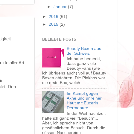
►
Januar
(7)
►
2016
(61)
►
2015
(2)
igkeit
BELIEBTE POSTS
Beauty Boxen aus
der Schweiz
Ich habe bemerkt,
kte aller Art
dass ganz viele
Beauty-Fans (wie
ich übrigens auch) voll auf Beauty
Boxen abfahren. Die Pinkbox war
ie
die erste Box, welch...
tet. Den
Im Kampf gegen
Akne und unreiner
Haut mit Eucerin
Dermopure
In der Weihnachtzeit
hatte ich ganz viel "Besuch"...
Aber, ich spreche nicht von
gewöhnlichem Besuch. Durch die
süssen Naschereien...