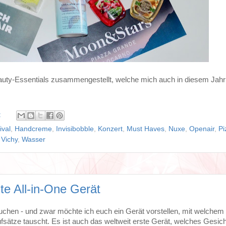
eauty-Essentials zusammengestellt, welche mich auch in diesem Jahr 
:
ival
,
Handcreme
,
Invisibobble
,
Konzert
,
Must Haves
,
Nuxe
,
Openair
,
Pi
,
Vichy
,
Wasser
te All-in-One Gerät
uchen - und zwar möchte ich euch ein Gerät vorstellen, mit welchem i
ätze tauscht. Es ist auch das weltweit erste Gerät, welches Gesic