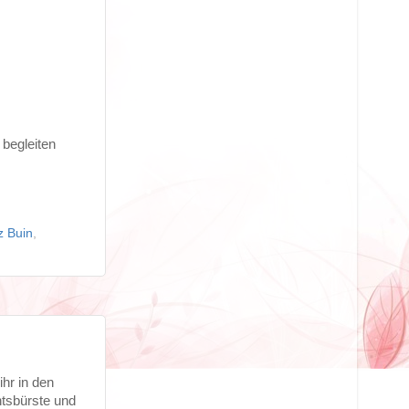
begleiten
z Buin
,
hr in den
htsbürste und