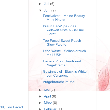
►
Juli
(6)
▼
Juni
(7)
Festivalzeit - Meine Beauty
Must Haves
Braun FaceSpa - das
weltweit erste All-in-One
Gerät
Too Faced Sweet Peach
Glow Palette
Less Waste - Selbstversuch
mit LUSH
Hedera Vita - Hand- und
Nagelcreme
Gewinnspiel - Black is White
von Curaprox
Aufgebraucht im Mai
►
Mai
(7)
►
April
(8)
►
März
(8)
cht
,
Too Faced
►
Februar
(11)