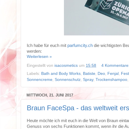
Ich habe für euch mit
parfumcity.ch
die wichtigsten B
werden:
Weiterlesen »
Eingestellt von
isacosmetics
um
15:58
4 Kommentare
Labels:
Bath and Body Works
,
Batiste
,
Deo
,
Fenjal
,
Fest
Sonnencreme
,
Sonnenschutz
,
Spray
,
Trockenshampoo
MITTWOCH, 21. JUNI 2017
Braun FaceSpa - das weltweit ers
Heute möchte ich mit euch in die Welt von Braun einta
Genuss von sechs Funktionen kommt, wenn ihr die Aufs