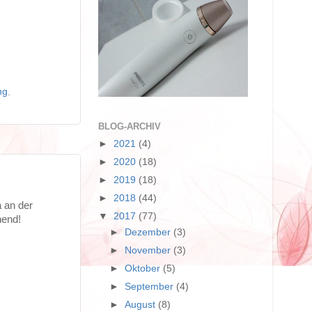
ng
,
BLOG-ARCHIV
►
2021
(4)
►
2020
(18)
►
2019
(18)
►
2018
(44)
a an der
▼
2017
(77)
nend!
►
Dezember
(3)
►
November
(3)
►
Oktober
(5)
►
September
(4)
►
August
(8)