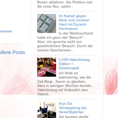
Boxen abfahren. Die Pinkbox war
die erste Box, welch...
Im Kampf gegen
Akne und unreiner
Haut mit Eucerin
Dermopure
nwasser
,
In der Weihnachtzeit
hatte ich ganz viel "Besuch"...
Aber, ich spreche nicht von
gewöhnlichem Besuch. Durch die
süssen Naschereien...
Ältere Posts
LUSH Valentinstag
Edition +
Gewinnspiel
Ich finde es
wahnsinnig, wie die
Zeit fliegt.. Kaum zu glauben,
dass in wenigen Wochen bereits
Valentinstag ist! Anlässlich des
Valenti...
Kryo Eis
Versiegelung bei
StreetStyleHair
Vor kurzem durfte