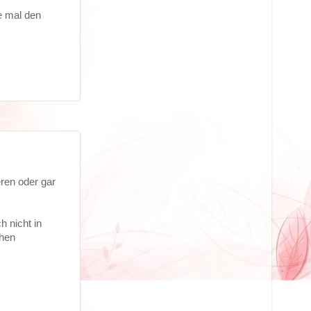
e mal den
ren oder gar
h nicht in
ehen