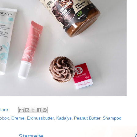
tare:
iobox
,
Creme
,
Erdnussbutter
,
Kadalys
,
Peanut Butter
,
Shampoo
Startseite