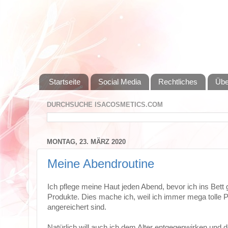
Startseite
Social Media
Rechtliches
Übe
DURCHSUCHE ISACOSMETICS.COM
MONTAG, 23. MÄRZ 2020
Meine Abendroutine
Ich pflege meine Haut jeden Abend, bevor ich ins Bett g
Produkte. Dies mache ich, weil ich immer mega tolle Pr
angereichert sind.
Natürlich will auch ich dem Alter entgegenwirken und 