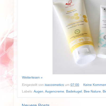
Weiterlesen »
Eingestellt von
isacosmetics
um
07:00
Keine Kommen
Labels:
Augen
,
Augencreme
,
Badekugel
,
Bee Nature
,
B
Neuere Posts