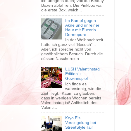
ich übrigens auch) voll auf Beauty
Boxen abfahren. Die Pinkbox war
die erste Box, welch...
Im Kampf gegen
Akne und unreiner
Haut mit Eucerin
Dermopure
In der Weihnachtzeit
hatte ich ganz viel "Besuch"...
Aber, ich spreche nicht von
gewöhnlichem Besuch. Durch die
süssen Naschereien...
LUSH Valentinstag
Edition +
Gewinnspiel
Ich finde es
wahnsinnig, wie die
Zeit fliegt.. Kaum zu glauben,
dass in wenigen Wochen bereits
Valentinstag ist! Anlässlich des
Valenti...
Kryo Eis
Versiegelung bei
StreetStyleHair