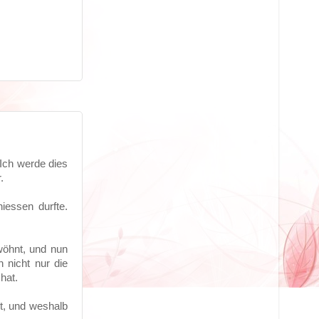
Ich werde dies
.
iessen durfte.
wöhnt, und nun
 nicht nur die
hat.
st, und weshalb