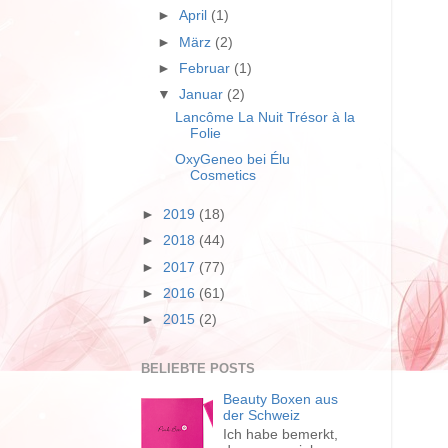
►
April
(1)
►
März
(2)
►
Februar
(1)
▼
Januar
(2)
Lancôme La Nuit Trésor à la
Folie
OxyGeneo bei Élu
Cosmetics
►
2019
(18)
►
2018
(44)
►
2017
(77)
►
2016
(61)
►
2015
(2)
BELIEBTE POSTS
Beauty Boxen aus
der Schweiz
Ich habe bemerkt,