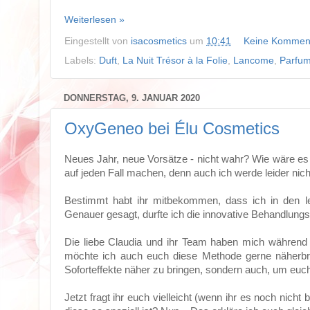
Weiterlesen »
Eingestellt von
isacosmetics
um
10:41
Keine Kommen
Labels:
Duft
,
La Nuit Trésor à la Folie
,
Lancome
,
Parfu
DONNERSTAG, 9. JANUAR 2020
OxyGeneo bei Élu Cosmetics
Neues Jahr, neue Vorsätze - nicht wahr? Wie wäre es 
auf jeden Fall machen, denn auch ich werde leider nich
Bestimmt habt ihr mitbekommen, dass ich in den le
Genauer gesagt, durfte ich die innovative Behandlu
Die liebe Claudia und ihr Team haben mich während
möchte ich auch euch diese Methode gerne näherbrin
Soforteffekte näher zu bringen, sondern auch, um euch
Jetzt fragt ihr euch vielleicht (wenn ihr es noch nic