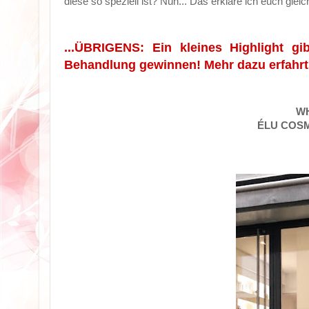
diese so speziell ist? Nun... Das erkläre ich euch gleic
...ÜBRIGENS: Ein kleines Highlight g
Behandlung gewinnen! Mehr dazu erfahrt i
WH
ÉLU COSME