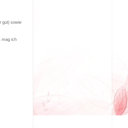
r gut) sowie
s mag ich