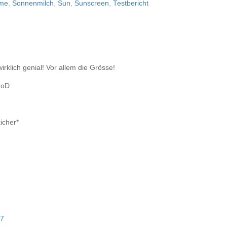
me
,
Sonnenmilch
,
Sun
,
Sunscreen
,
Testbericht
irklich genial! Vor allem die Grösse!
;oD
kicher*
57