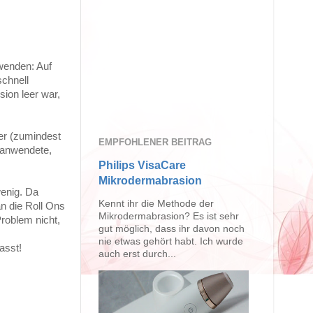
wenden: Auf
schnell
ion leer war,
ler (zumindest
EMPFOHLENER BEITRAG
+ anwendete,
Philips VisaCare
Mikrodermabrasion
wenig. Da
Kennt ihr die Methode der
n die Roll Ons
Mikrodermabrasion? Es ist sehr
roblem nicht,
gut möglich, dass ihr davon noch
nie etwas gehört habt. Ich wurde
asst!
auch erst durch...