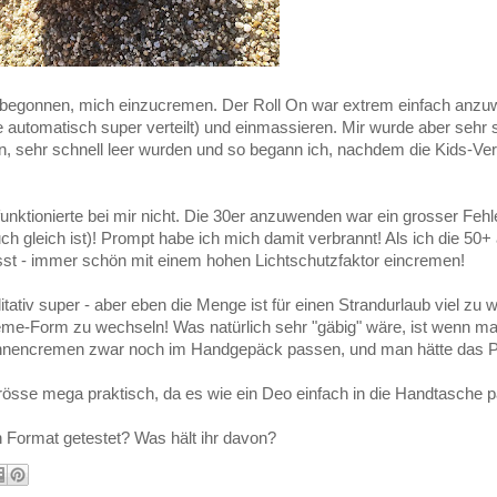
+ begonnen, mich einzucremen. Der Roll On war extrem einfach anzu
 automatisch super verteilt) und einmassieren. Mir wurde aber sehr 
n, sehr schnell leer wurden und so begann ich, nachdem die Kids-Vers
funktionierte bei mir nicht. Die 30er anzuwenden war ein grosser Feh
ch gleich ist)! Prompt habe ich mich damit verbrannt! Als ich die 50
sst - immer schön mit einem hohen Lichtschutzfaktor eincremen!
tativ super - aber eben die Menge ist für einen Strandurlaub viel zu 
me-Form zu wechseln! Was natürlich sehr "gäbig" wäre, ist wenn ma
onnencremen zwar noch im Handgepäck passen, und man hätte das P
Grösse mega praktisch, da es wie ein Deo einfach in die Handtasche p
 Format getestet? Was hält ihr davon?