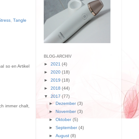
Stress
,
Tangle
BLOG-ARCHIV
►
2021
(4)
l so en Artikel
►
2020
(18)
►
2019
(18)
►
2018
(44)
▼
2017
(77)
►
Dezember
(3)
ch immer chalt,
►
November
(3)
►
Oktober
(5)
►
September
(4)
►
August
(8)