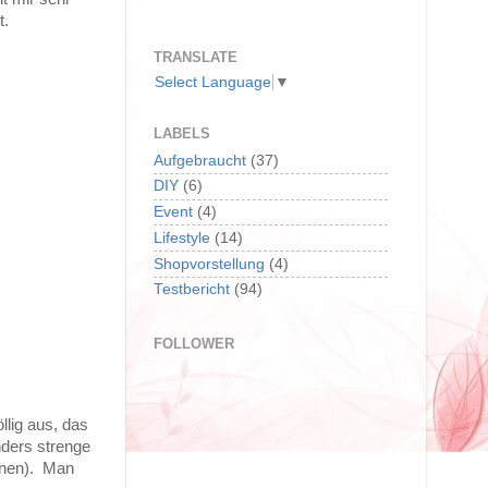
t.
TRANSLATE
Select Language
▼
LABELS
Aufgebraucht
(37)
DIY
(6)
Event
(4)
Lifestyle
(14)
Shopvorstellung
(4)
Testbericht
(94)
FOLLOWER
llig aus, das
nders strenge
innen). Man