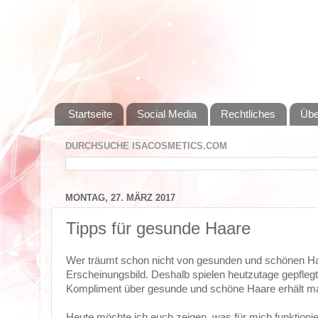
Startseite
Social Media
Rechtliches
Übe
DURCHSUCHE ISACOSMETICS.COM
MONTAG, 27. MÄRZ 2017
Tipps für gesunde Haare
Wer träumt schon nicht von gesunden und schönen Haa
Erscheinungsbild. Deshalb spielen heutzutage gepflegt
Kompliment über gesunde und schöne Haare erhält ma
Heute möchte ich euch zeigen, was für mich funktioni