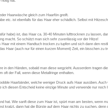
nötig hat.
eder Haarwäsche gleich zum Haarfön greift.
 etc. ist ebenfalls für das Haar eher schädlich. Selbst mit Hitzesch
für habe) ist, das Haar ca. 30-40 Minuten lufttrocknen zu lassen, d
ng macht. So schützt man sich sehr zuverlässig vor der Hitze!
 Haar mit einem Handtuch trocken zu tupfen und sich dann den restl
as Haar (auch nur für einen kurzen Moment) Zeit, ein bisschen zu t
are in den Händen, sobald man diese wegzieht. Ausserdem tragen die
m oft der Fall, wenn diese Metallringe enthalten.
sibobble Haarbänder, welche weniger Druck aufs Haar ausüben. Auch
ich diesen Entscheid keine einzige Minute und verwende nur noch I
nd hat. Wie sanft diese zum Haar ist, spürt man am besten, wenn m
t kratzt, dann hat die Bürste auf dem Haar nichts zu suchen, denn 