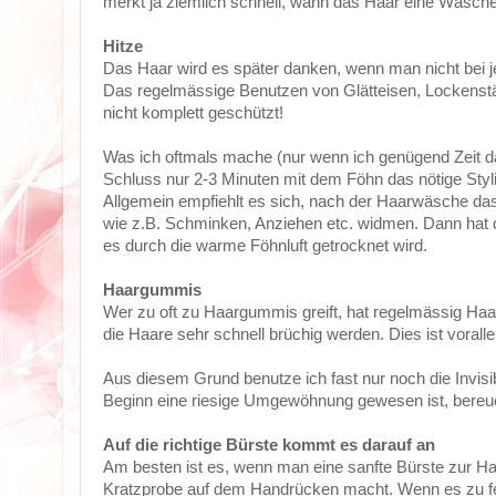
merkt ja ziemlich schnell, wann das Haar eine Wäsche 
Hitze
Das Haar wird es später danken, wenn man nicht bei j
Das regelmässige Benutzen von Glätteisen, Lockenstäbe
nicht komplett geschützt!
Was ich oftmals mache (nur wenn ich genügend Zeit da
Schluss nur 2-3 Minuten mit dem Föhn das nötige Styli
Allgemein empfiehlt es sich, nach der Haarwäsche das
wie z.B. Schminken, Anziehen etc. widmen. Dann hat d
es durch die warme Föhnluft getrocknet wird.
Haargummis
Wer zu oft zu Haargummis greift, hat regelmässig Ha
die Haare sehr schnell brüchig werden. Dies ist voralle
Aus diesem Grund benutze ich fast nur noch die Invi
Beginn eine riesige Umgewöhnung gewesen ist, bereue 
Auf die richtige Bürste kommt es darauf an
Am besten ist es, wenn man eine sanfte Bürste zur Ha
Kratzprobe auf dem Handrücken macht. Wenn es zu fes