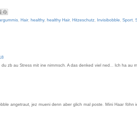
argummis
,
Hair
,
healthy
,
healthy Hair
,
Hitzeschutz
,
Invisibobble
,
Sport
,
18
 du zb au Stress mit ine nimmsch. A das denked viel ned... Ich ha au ma
obble angetraut, jez mueni denn aber glich mal poste. Mini Haar föhn i