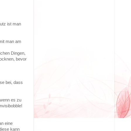
utz ist man
amit man am
ichen Dingen,
rocknen, bevor
se bei, dass
 wenn es zu
nvisibobble!
an eine
diese kann