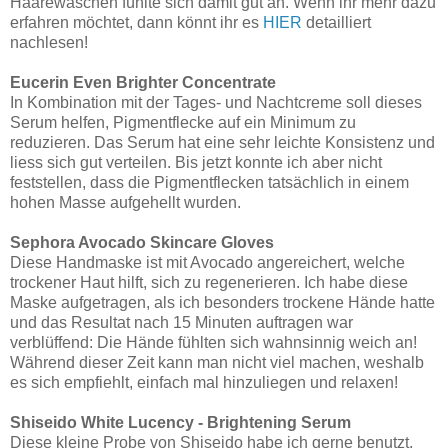
Haarewaschen fühlte sich damit gut an. Wenn ihr mehr dazu
erfahren möchtet, dann könnt ihr es
HIER
detailliert
nachlesen!
Eucerin Even Brighter Concentrate
In Kombination mit der Tages- und Nachtcreme soll dieses
Serum helfen, Pigmentflecke auf ein Minimum zu
reduzieren. Das Serum hat eine sehr leichte Konsistenz und
liess sich gut verteilen. Bis jetzt konnte ich aber nicht
feststellen, dass die Pigmentflecken tatsächlich in einem
hohen Masse aufgehellt wurden.
Sephora Avocado Skincare Gloves
Diese Handmaske ist mit Avocado angereichert, welche
trockener Haut hilft, sich zu regenerieren. Ich habe diese
Maske aufgetragen, als ich besonders trockene Hände hatte
und das Resultat nach 15 Minuten auftragen war
verblüffend: Die Hände fühlten sich wahnsinnig weich an!
Während dieser Zeit kann man nicht viel machen, weshalb
es sich empfiehlt, einfach mal hinzuliegen und relaxen!
Shiseido White Lucency - Brightening Serum
Diese kleine Probe von Shiseido habe ich gerne benutzt.