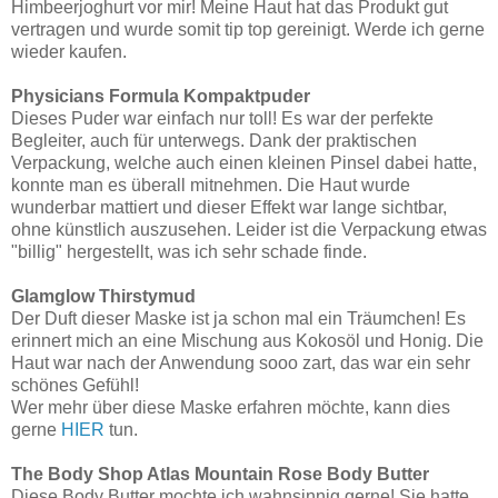
Himbeerjoghurt vor mir! Meine Haut hat das Produkt gut
vertragen und wurde somit tip top gereinigt. Werde ich gerne
wieder kaufen.
Physicians Formula Kompaktpuder
Dieses Puder war einfach nur toll! Es war der perfekte
Begleiter, auch für unterwegs. Dank der praktischen
Verpackung, welche auch einen kleinen Pinsel dabei hatte,
konnte man es überall mitnehmen. Die Haut wurde
wunderbar mattiert und dieser Effekt war lange sichtbar,
ohne künstlich auszusehen. Leider ist die Verpackung etwas
"billig" hergestellt, was ich sehr schade finde.
Glamglow Thirstymud
Der Duft dieser Maske ist ja schon mal ein Träumchen! Es
erinnert mich an eine Mischung aus Kokosöl und Honig. Die
Haut war nach der Anwendung sooo zart, das war ein sehr
schönes Gefühl!
Wer mehr über diese Maske erfahren möchte, kann dies
gerne
HIER
tun.
The Body Shop Atlas Mountain Rose Body Butter
Diese Body Butter mochte ich wahnsinnig gerne! Sie hatte