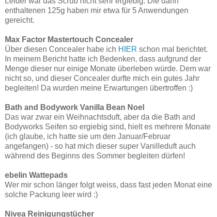
Leider war das Scrub nicht sehr ergiebig. Die darin
enthaltenen 125g haben mir etwa für 5 Anwendungen
gereicht.
Max Factor Mastertouch Concealer
Über diesen Concealer habe ich
HIER
schon mal berichtet.
In meinem Bericht hatte ich Bedenken, dass aufgrund der
Menge dieser nur einige Monate überleben würde. Dem war
nicht so, und dieser Concealer durfte mich ein gutes Jahr
begleiten! Da wurden meine Erwartungen übertroffen :)
Bath and Bodywork Vanilla Bean Noel
Das war zwar ein Weihnachtsduft, aber da die Bath and
Bodyworks Seifen so ergiebig sind, hielt es mehrere Monate
(ich glaube, ich hatte sie um den Januar/Februar
angefangen) - so hat mich dieser super Vanilleduft auch
während des Beginns des Sommer begleiten dürfen!
ebelin Wattepads
Wer mir schon länger folgt weiss, dass fast jeden Monat eine
solche Packung leer wird :)
Nivea Reinigungstücher